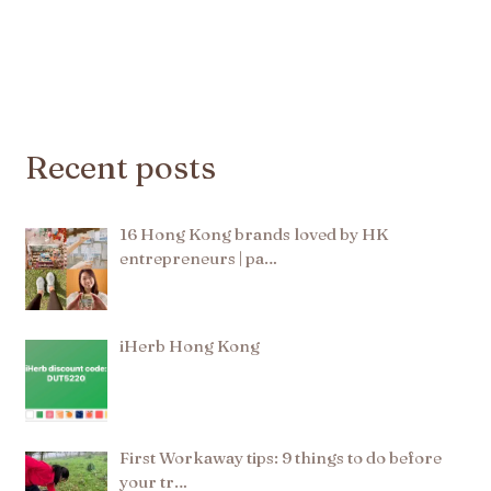
Recent posts
16 Hong Kong brands loved by HK
entrepreneurs | pa…
iHerb Hong Kong
First Workaway tips: 9 things to do before
your tr…