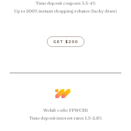
Time deposit coupons 3.5-4%
Up to 200% instant shopping rebates (lucky draw)
GET $200
Welab code: FPWC8B
Time deposit interest rates 1.5-2.8%