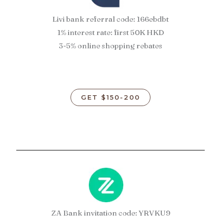
Livi bank referral code: 166ebdbt
1% interest rate: first 50K HKD
3-5% online shopping rebates
GET $150-200
ZA Bank invitation code: YRVKU9