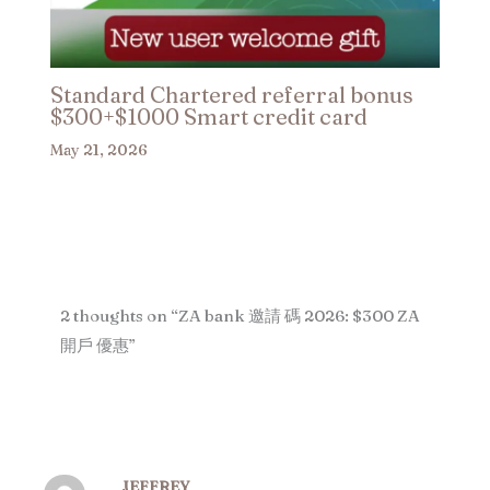
Standard Chartered referral bonus
$300+$1000 Smart credit card
May 21, 2026
2 thoughts on “ZA bank 邀請 碼 2026: $300 ZA
開戶 優惠”
JEFFREY