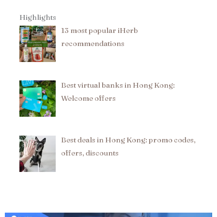
Highlights
13 most popular iHerb
recommendations​
Best virtual banks in Hong Kong:
Welcome offers
Best deals in Hong Kong: promo codes,
offers, discounts