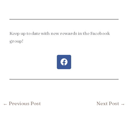
Keep up to date with new rewards in the Facebook
group!
F
a
c
e
b
o
o
←
Previous Post
Next Post
→
k