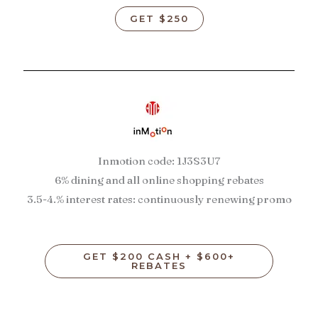
GET $250
Inmotion code: 1J3S3U7
6% dining and all online shopping rebates
3.5-4.% interest rates: continuously renewing promo
GET $200 CASH + $600+
REBATES